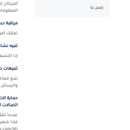
إتصل بنا
المعلومات
مراقبة ح
تمتلك أمر
تنبيه نشا
إذا اكتش
تنبيهات 
تتبع معام
والرسائل 
حماية الا
اتصالات ال
عندما تتلق
فإذا شعرت
americanexpress.com.bh