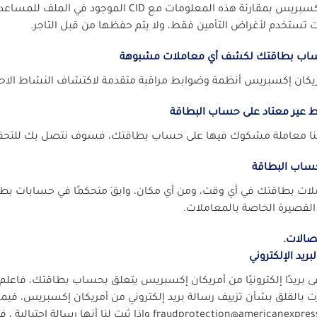
أمريكان إكسبريس بمقارنة هذه المعلومات مع D
 تستخدم لأغراض التأمين فقط، ولا يتم حفظها من قبل التاجر.
ساب بطاقتك لكشف أي معاملات مشبوهة
يكان إكسبريس أنظمة وضوابط مراقبة متقدمة لاكتشاف النشاط الاحت
ط عير معتاد على حساب البطاقة
فنا معاملة مشكوك فيها على حساب بطاقتك، فسوف نتصل بك للتحقق 
حساب البطاقة
لات بطاقتك في أي وقت، ومن أي مكان، وابقَ متحكمًا في حسابات بطا
القصيرة الخاصة بالمعاملات.
تصالات.
بريد الإلكتروني
ى بريدًا إلكترونيًا من أمريكان إكسبريس يتعلق بحساب بطاقتك، فاعلم أن 
 بالقلق بشأن تزييف رسالة بريد إلكتروني من أمريكان إكسبريس، فيمكنك 
fraudprotection@ وإذا ثبت لنا أنها رسالة احتيالية ، فسوف نتخذ الإجراءات اللازمة.