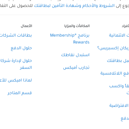
جوع إلى
الشروط والأحكام وشهادة التأمين لبطاقتك
للحصول على التفاص
فراد
المكافأت والمزايا
الأعمال
الائتمانية
برنامج ®Membership
بطاقات الشركات
Rewards
ريكان إكسبريس؟
حلول الدفع
استبدل نقاطك
قبل بطاقتك
حلول لإدارة شركا
تجارب أميكس
السفر
ع اللاتلامسية
لماذا اميكس للأع
قاً واكسب
ت
قسم المتاجر
الافتراضية
دفع