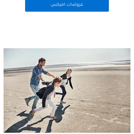
عروضات اميكس