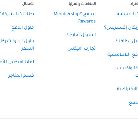
فراد
المكافأت والمزايا
الأعمال
الائتمانية
برنامج ®Membership
بطاقات الشركات
Rewards
ريكان إكسبريس؟
حلول الدفع
استبدل نقاطك
قبل بطاقتك
حلول لإدارة شركا
تجارب أميكس
السفر
ع اللاتلامسية
لماذا اميكس للأع
قاً واكسب
ت
قسم المتاجر
الافتراضية
دفع