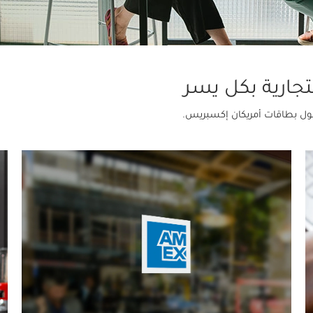
جارية بكل يسر
ل بطاقات أمريكان إكسبريس.