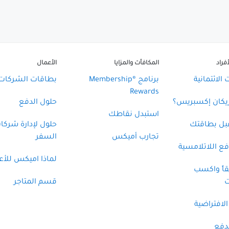
فراد
المكافأت والمزايا
الأعمال
الائتمانية
برنامج ®Membership
بطاقات الشركات
Rewards
ريكان إكسبريس؟
حلول الدفع
استبدل نقاطك
قبل بطاقتك
حلول لإدارة شركا
تجارب أميكس
السفر
ع اللاتلامسية
لماذا اميكس للأع
قاً واكسب
ت
قسم المتاجر
الافتراضية
دفع