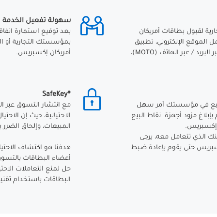
سهولة تفعيل الخدمة
ة لقبول بطاقات أمريكان
بعد توقيع استمارة اتفاقي
 الموقع الإلكتروني، تطبيق
بمؤسستك التجارية أو ال
الهاتف، الاستجابة الصوتية التفاعلية (IVR)، الطلب عبر البريد / عبر الهاتف (MOTO)،
أمريكان إكسبريس.
®SafeKey
البيع في مؤسستك أمر سهل
مع انتشار التسوق عبر الو
بإبلاغ مزود أجهزة نقاط البيع
الاحتيالية، حيث إن الاح
 إكسبريس.
المبيعات، وإلحاق الضرر ب
بنك الذي تتعامل معه، يرجى
كسبريس حتى يقوم بإعادة ضبط
هدفنا هو اكتشاف الاحتيال
حل لمنع التعاملات الاحت
البطاقات باستخدام تقنية ®D-Secure