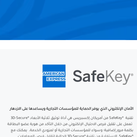
الأمان الإلكتروني الذي يوفر الحماية للمؤسسات التجارية ويساعدها على الازدهار
تقنية ®SafeKey من أمريكان إكسبريس هي أداة توثيق ثلاثية الأبعاد ®3D-Secure
تعمل على تقليل فرص الاحتيال الإلكتروني من خلال التأكد من هوية عضو البطاقة
بكلمة مرور إضافية؛ وسواء للمؤسسات التجارية أو لمزودي الخدمة، يمكنك مع
®SafeKey، الاستفادة من تقنية ®3D-Secure الحالية لتقليل فرص المعاملات